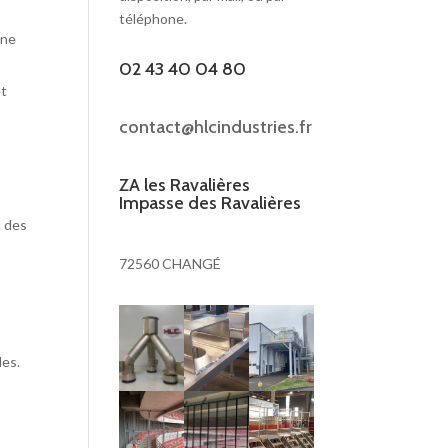
téléphone.
une
02 43 40 04 80
et
contact@hlcindustries.fr
ZA les Ravalières
Impasse des Ravalières
u des
72560 CHANGÉ
les.