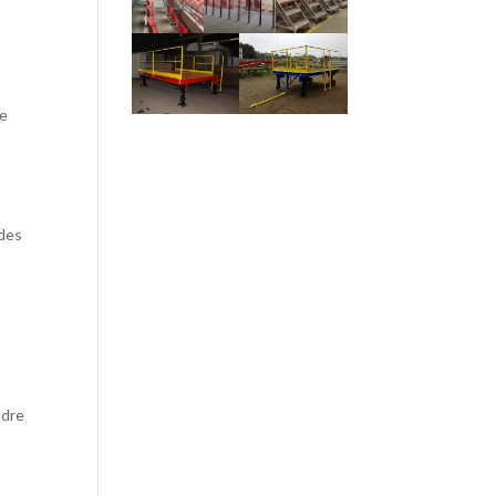
de
 des
ndre