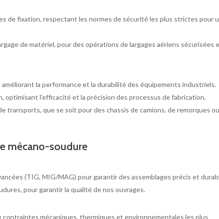
s de fixation, respectant les normes de sécurité les plus strictes pour 
largage de matériel, pour des opérations de largages aériens sécurisées 
 améliorant la performance et la durabilité des équipements industriels.
, optimisant l’efficacité et la précision des processus de fabrication.
s de transports, que se soit pour des chassis de camions, de remorques o
 de mécano-soudure
vancées (TIG, MIG/MAG) pour garantir des assemblages précis et durab
dures, pour garantir la qualité de nos ouvrages.
x contraintes mécaniques, thermiques et environnementales les plus