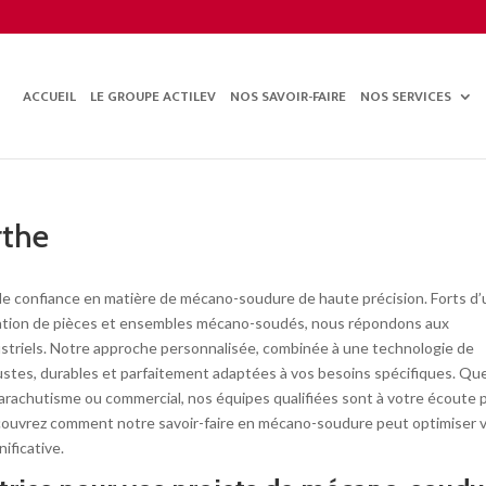
ACCUEIL
LE GROUPE ACTILEV
NOS SAVOIR-FAIRE
NOS SERVICES
rthe
de confiance en matière de mécano-soudure de haute précision. Forts d
isation de pièces et ensembles mécano-soudés, nous répondons aux
dustriels. Notre approche personnalisée, combinée à une technologie de
ustes, durables et parfaitement adaptées à vos besoins spécifiques. Qu
 parachutisme ou commercial, nos équipes qualifiées sont à votre écoute 
écouvrez comment notre savoir-faire en mécano-soudure peut optimiser 
ificative.